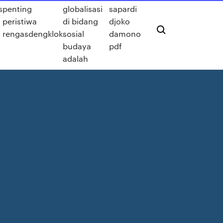
s
penting
globalisasi
sapardi
peristiwa
di bidang
djoko
rengasdengklok
sosial
damono
budaya
pdf
adalah