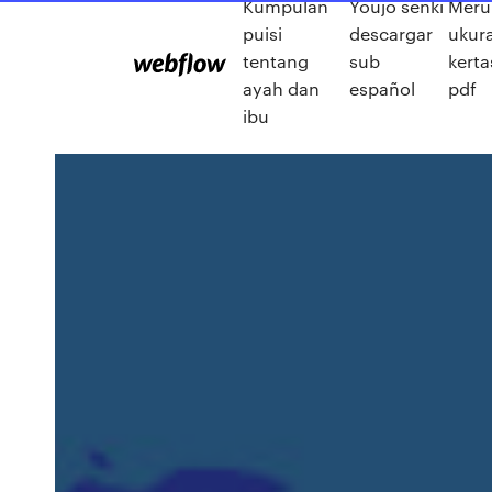
Kumpulan
Youjo senki
Meru
puisi
descargar
ukur
tentang
sub
kerta
ayah dan
español
pdf
ibu