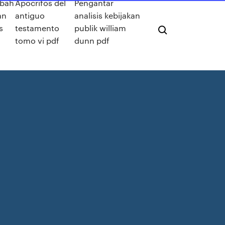
bah
Apocrifos del
Pengantar
an
antiguo
analisis kebijakan
s
testamento
publik william
tomo vi pdf
dunn pdf