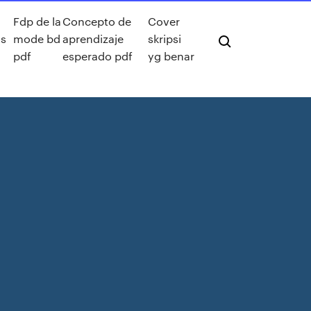
Fdp de la
Concepto de
Cover
os
mode bd
aprendizaje
skripsi
pdf
esperado pdf
yg benar