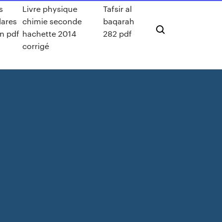
s
Livre physique
Tafsir al
lares
chimie seconde
baqarah
n pdf
hachette 2014
282 pdf
corrigé