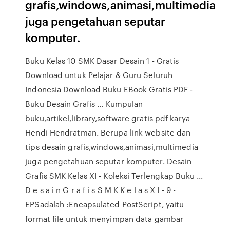
grafis,windows,animasi,multimedia
juga pengetahuan seputar
komputer.
Buku Kelas 10 SMK Dasar Desain 1 - Gratis
Download untuk Pelajar & Guru Seluruh
Indonesia Download Buku EBook Gratis PDF -
Buku Desain Grafis ... Kumpulan
buku,artikel,library,software gratis pdf karya
Hendi Hendratman. Berupa link website dan
tips desain grafis,windows,animasi,multimedia
juga pengetahuan seputar komputer. Desain
Grafis SMK Kelas XI - Koleksi Terlengkap Buku ...
D e s a i n G r a f i s S M K K e l a s X I - 9 -
EPSadalah :Encapsulated PostScript, yaitu
format file untuk menyimpan data gambar