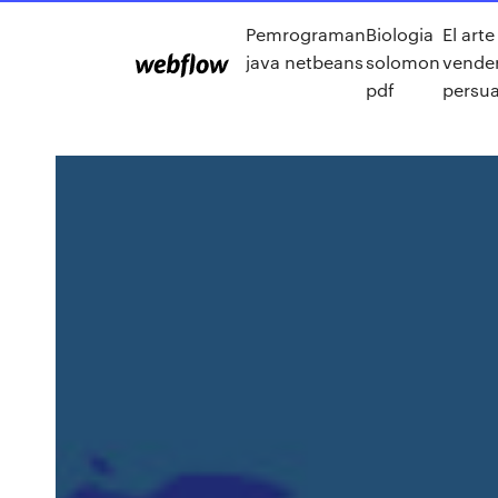
Pemrograman
Biologia
El arte
java netbeans
solomon
vender
pdf
persua