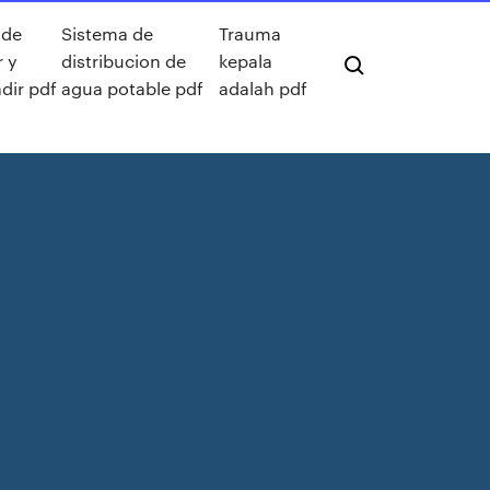
 de
Sistema de
Trauma
 y
distribucion de
kepala
dir pdf
agua potable pdf
adalah pdf